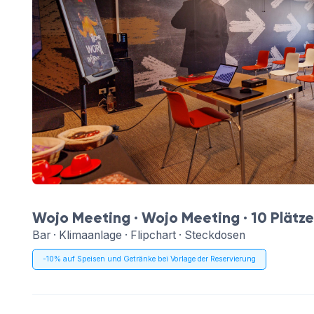
Wojo Meeting ·
Wojo Meeting
· 10 Plätze
Bar · Klimaanlage · Flipchart · Steckdosen
-10% auf Speisen und Getränke bei Vorlage der Reservierung