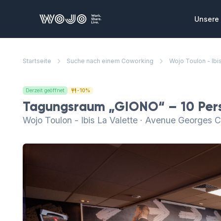
WOJO
Unsere 
Privat
Startseite
Suche nach einem Coworking
Wojo Toulon - Ibis
Private
die Sie
zusamme
Derzeit geöffnet
-10%
Konfe
Tagungsraum „GIONO“ – 10 Per
Ausgeze
Wojo Toulon - Ibis La Valette · Avenue Georges 
Meeting