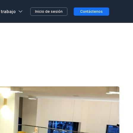
 trabajo
Inicio de sesión
Contáctenos
,
s, sin previo aviso o
etera o en el camino...
clientes
a en Wojo
 nuestros espacios Wojo
ción ALL
res programas de