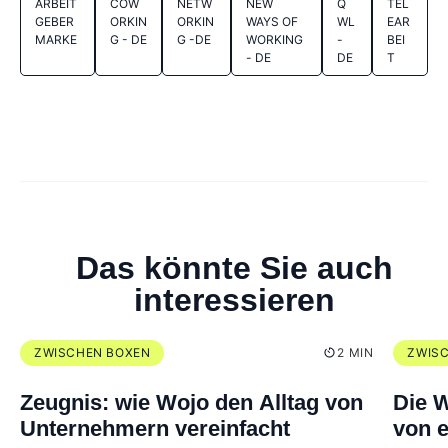
ARBEIT
COW
NETW
NEW
Q
TEL
GEBER
ORKIN
ORKIN
WAYS OF
WL
EAR
MARKE
G - DE
G -DE
WORKING
-
BEI
- DE
DE
T
Das könnte Sie auch
interessieren
ZWISCHEN BOXEN
2 MIN
ZWIS
Zeugnis: wie Wojo den Alltag von
Die W
Unternehmern vereinfacht
von e