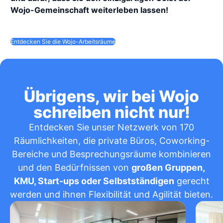
Wojo-Gemeinschaft weiterleben lassen!
Entdecken Sie die Wojo-Arbeitsräume
Übrigens, wir bei Wojo
schreiben nicht nur!
Entdecken Sie unser Netzwerk von 170
Räumlichkeiten, die private Büros, Coworking-
Bereiche und Besprechungsräume kombinieren
und den Bedürfnissen von
großen Gruppen,
KMU, Start-ups oder Selbstständigen
gerecht
werden und ihnen Flexibilität und Agilität bieten.