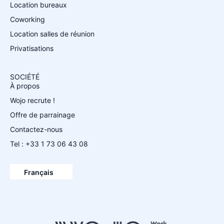
Location bureaux
Coworking
Location salles de réunion
Privatisations
SOCIÉTÉ
À propos
Wojo recrute !
Offre de parrainage
Contactez-nous
Tel : +33 1 73 06 43 08
Español
English
Français
Deutsch