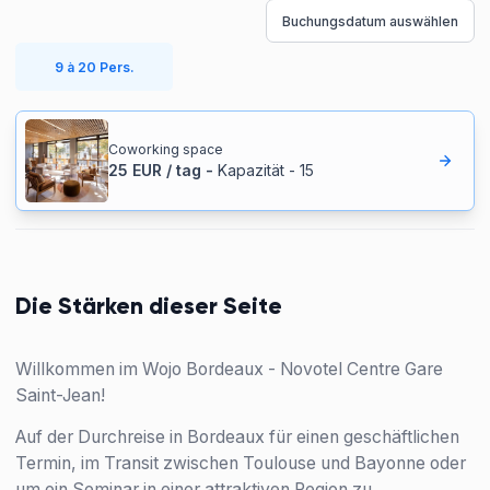
Buchungsdatum auswählen
9 à 20 Pers.
Coworking space
25
EUR
/
tag
-
Kapazität
-
15
Die Stärken dieser Seite
Willkommen im Wojo Bordeaux - Novotel Centre Gare
Saint-Jean!
Auf der Durchreise in Bordeaux für einen geschäftlichen
Termin, im Transit zwischen Toulouse und Bayonne oder
um ein Seminar in einer attraktiven Region zu