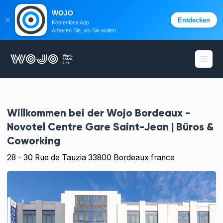
WOJO
Entdecken
Kostenlose App
Arbeiten Sie, wo Sie wollen
WOJO
Menü 
Willkommen bei der
Wojo Bordeaux -
Novotel Centre Gare Saint-Jean | Büros &
Coworking
28 - 30 Rue de Tauzia 33800 Bordeaux france