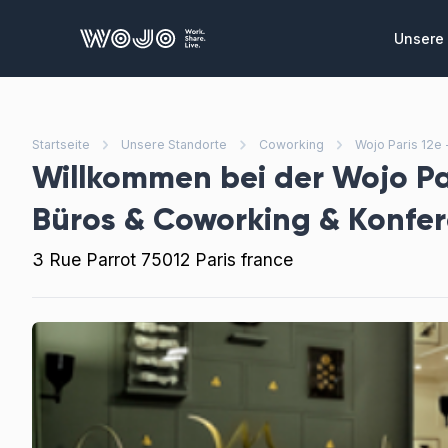
WOJO
Unsere 
Privat
Private
die Sie
Startseite
Unsere Standorte
Coworking
Wojo Paris 12e
zusamme
Willkommen bei der
Wojo Pa
Konfe
Büros & Coworking & Konfe
Ausgeze
Meeting
3 Rue Parrot 75012 Paris france