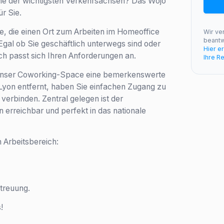
Nähe der wichtigsten Verkehrsachsen? Das Wojo
r Sie.
e, die einen Ort zum Arbeiten im Homeoffice
Wir ve
beantw
Egal ob Sie geschäftlich unterwegs sind oder
Hier e
ich passt sich Ihren Anforderungen an.
Ihre R
t unser Coworking-Space eine bemerkenswerte
yon entfernt, haben Sie einfachen Zugang zu
verbinden. Zentral gelegen ist der
n erreichbar und perfekt in das nationale
 Arbeitsbereich:
treuung.
!