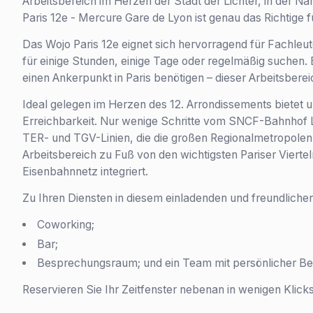
Arbeitsbereich im Herzen der Stadt der Lichter, in der 
Paris 12e - Mercure Gare de Lyon ist genau das Richtige fü
Das Wojo Paris 12e eignet sich hervorragend für Fachleut
für einige Stunden, einige Tage oder regelmäßig suchen. 
einen Ankerpunkt in Paris benötigen – dieser Arbeitsbere
Ideal gelegen im Herzen des 12. Arrondissements biete
Erreichbarkeit. Nur wenige Schritte vom SNCF-Bahnhof L
TER- und TGV-Linien, die die großen Regionalmetropolen 
Arbeitsbereich zu Fuß von den wichtigsten Pariser Viertel
Eisenbahnnetz integriert.
Zu Ihren Diensten in diesem einladenden und freundlichen
Coworking;
Bar;
Besprechungsraum; und ein Team mit persönlicher Be
Reservieren Sie Ihr Zeitfenster nebenan in wenigen Klicks