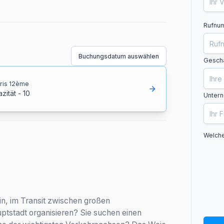
Rufnum
Buchungsdatum auswählen
Geschä
ris 12ème
zität
-
10
Unter
Welche
in, im Transit zwischen großen
ptstadt organisieren? Sie suchen einen