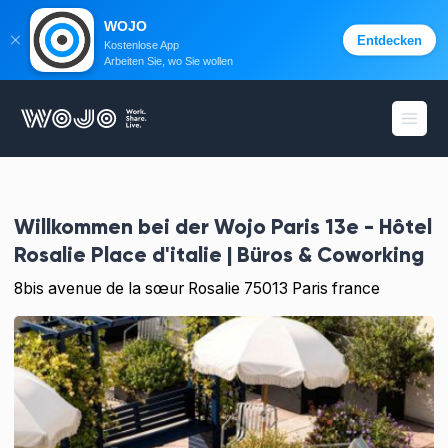
WOJO
Entdecken
Kostenlose App
Arbeiten Sie, wo Sie wollen
WOJO
Menü 
Willkommen bei der
Wojo Paris 13e - Hôtel
Rosalie Place d'italie | Büros & Coworking
8bis avenue de la sœur Rosalie 75013 Paris france