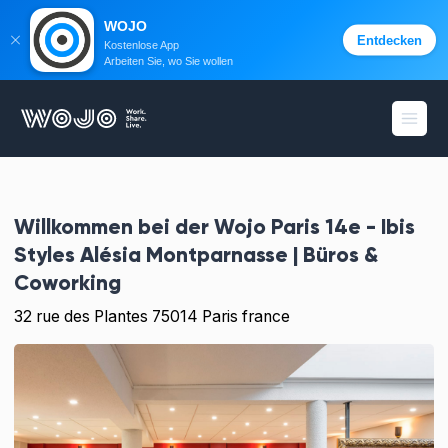
WOJO
Entdecken
Kostenlose App
Arbeiten Sie, wo Sie wollen
WOJO
Menü 
Willkommen bei der
Wojo Paris 14e - Ibis
Styles Alésia Montparnasse | Büros &
Coworking
32 rue des Plantes 75014 Paris france