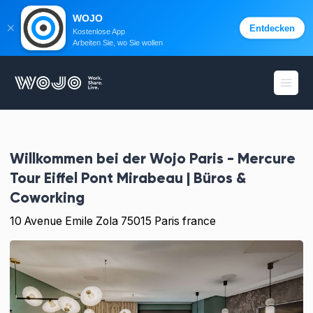
WOJO
Entdecken
Kostenlose App
Arbeiten Sie, wo Sie wollen
WOJO
Menü 
Willkommen bei der
Wojo Paris - Mercure
Tour Eiffel Pont Mirabeau | Büros &
Coworking
10 Avenue Emile Zola 75015 Paris france