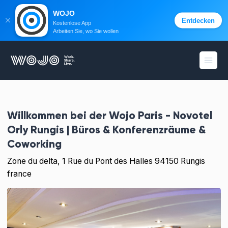
WOJO
Entdecken
Kostenlose App
Arbeiten Sie, wo Sie wollen
WOJO
Menü 
Willkommen bei der
Wojo Paris - Novotel
Orly Rungis | Büros & Konferenzräume &
Coworking
Zone du delta, 1 Rue du Pont des Halles 94150 Rungis
france