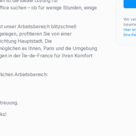
n ist die ideale Lösung für
fice suchen – ob für wenige Stunden, einige
Wir ve
beantw
t unser Arbeitsbereich blitzschnell
Hier e
legen, profitieren Sie von einer
Ihre R
ichtung Hauptstadt. Die
möglichen es Ihnen, Paris und die Umgebung
en in der Île-de-France für Ihren Komfort
lichen Arbeitsbereich:
treuung.
ks!