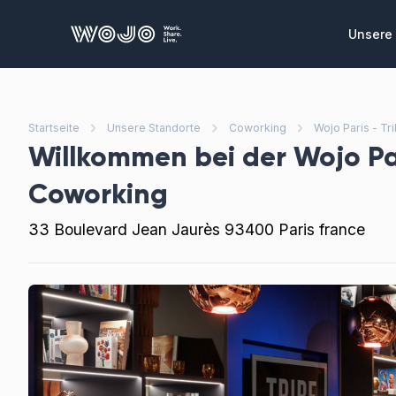
WOJO
Unsere 
Privat
Private
die Sie
Startseite
Unsere Standorte
Coworking
Wojo Paris - Tr
zusamme
Willkommen bei der
Wojo Pa
Konfe
Coworking
Ausgeze
Meeting
33 Boulevard Jean Jaurès 93400 Paris france