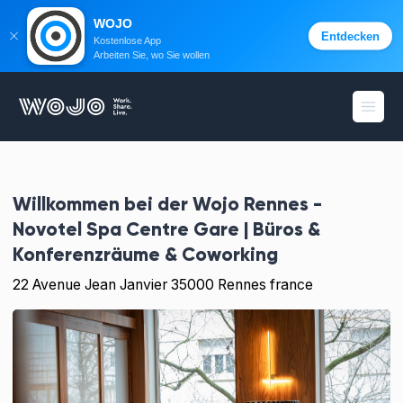
WOJO
Entdecken
Kostenlose App
Arbeiten Sie, wo Sie wollen
WOJO
Menü 
Willkommen bei der
Wojo Rennes -
Novotel Spa Centre Gare | Büros &
Konferenzräume & Coworking
22 Avenue Jean Janvier 35000 Rennes france