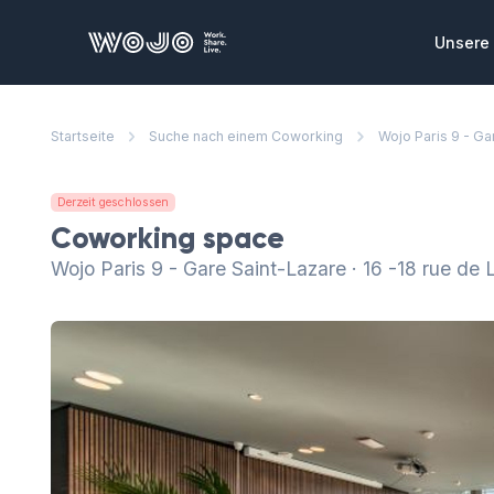
WOJO
Unsere 
Privat
Startseite
Suche nach einem Coworking
Wojo Paris 9 - Ga
Private
die Sie
zusamme
Derzeit geschlossen
Konfe
Coworking space
Ausgeze
Wojo Paris 9 - Gare Saint-Lazare · 16 -18 rue de
Meeting