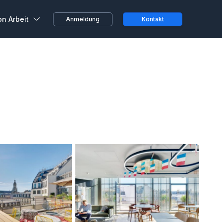
on Arbeit
Anmeldung
Kontakt
ustausch
beiter, ganz spontan oder
 von zu Hause aus...
 von Kunden
ihren Erfahrungen bei
 Räumen
Teams und
n bei Wojo
größten Treueprogramme