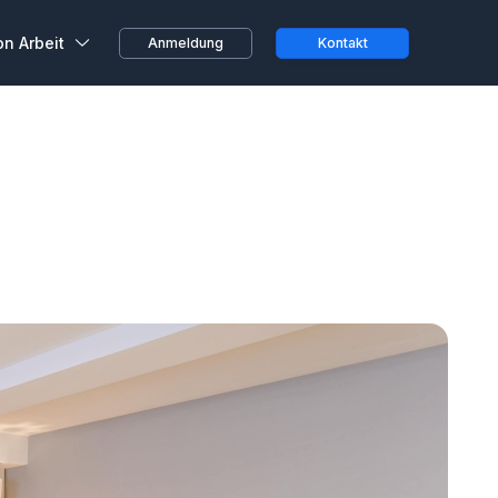
on Arbeit
Anmeldung
Kontakt
ustausch
beiter, ganz spontan oder
 von zu Hause aus...
 von Kunden
ihren Erfahrungen bei
 Räumen
Teams und
n bei Wojo
größten Treueprogramme