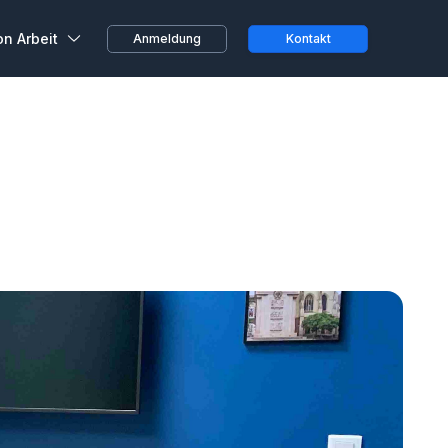
on Arbeit
Anmeldung
Kontakt
ustausch
beiter, ganz spontan oder
 von zu Hause aus...
 von Kunden
ihren Erfahrungen bei
 Räumen
Teams und
n bei Wojo
größten Treueprogramme