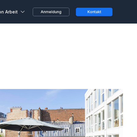
on Arbeit
Anmeldung
Kontakt
ustausch
beiter, ganz spontan oder
 von zu Hause aus...
 von Kunden
ihren Erfahrungen bei
 Räumen
Teams und
n bei Wojo
größten Treueprogramme