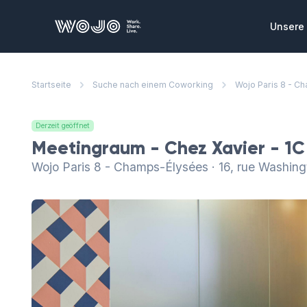
WOJO
Unsere 
Privat
Startseite
Suche nach einem Coworking
Wojo Paris 8 - C
Private
die Sie
zusamme
Derzeit geöffnet
Konfe
Meetingraum - Chez Xavier - 1C
Ausgeze
Wojo Paris 8 - Champs-Élysées · 16, rue Washing
Meeting