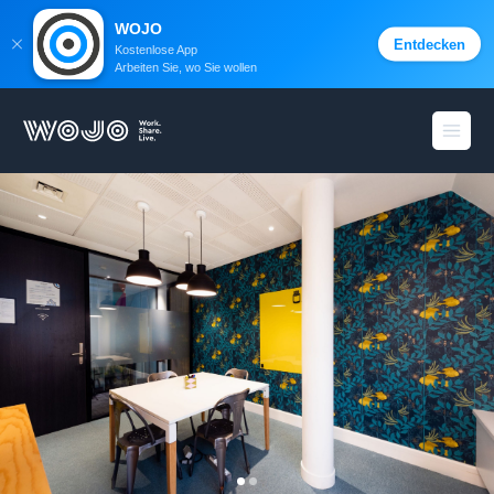
WOJO
Entdecken
Kostenlose App
Arbeiten Sie, wo Sie wollen
WOJO
Menü 