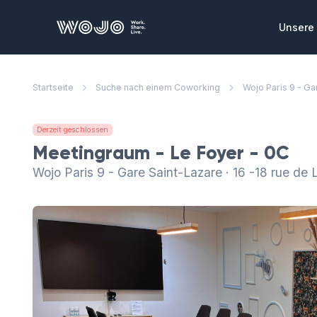
WOJO
Unsere 
Privat
Startseite
Suche nach einem Coworking
Wojo Paris 9 - Ga
Private
die Sie
zusamme
Derzeit geschlossen
Konfe
Meetingraum - Le Foyer - 0C
Ausgeze
Wojo Paris 9 - Gare Saint-Lazare · 16 -18 rue de
Meeting