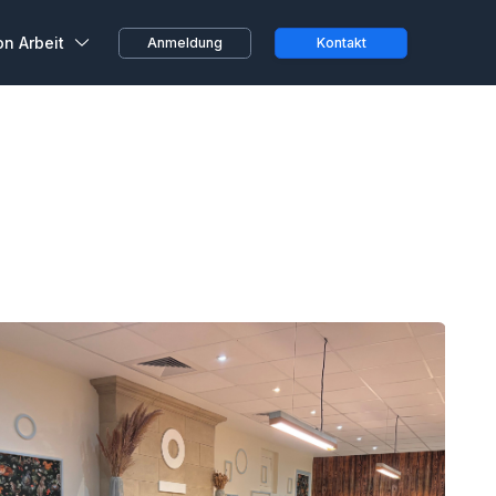
on Arbeit
Anmeldung
Kontakt
ustausch
beiter, ganz spontan oder
 von zu Hause aus...
 von Kunden
ihren Erfahrungen bei
 Räumen
Teams und
n bei Wojo
größten Treueprogramme