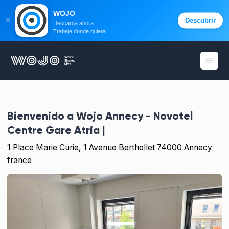
WOJO
Descubrir
Descarga ahora
Trabaje donde quiera
WOJO
menú 
Bienvenido a
Wojo Annecy - Novotel
Centre Gare Atria |
1 Place Marie Curie, 1 Avenue Berthollet 74000 Annecy
france