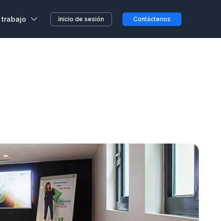
 trabajo
Inicio de sesión
Contáctenos
,
s, sin previo aviso o
etera o en el camino...
clientes
a en Wojo
 nuestros espacios Wojo
ción ALL
res programas de