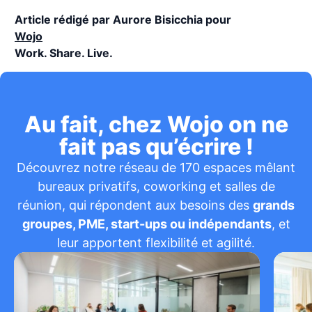
Article rédigé par Aurore Bisicchia pour
Wojo
Work. Share. Live.
Au fait, chez Wojo on ne
fait pas qu’écrire !
Découvrez notre réseau de 170 espaces mêlant
bureaux privatifs, coworking et salles de
réunion, qui répondent aux besoins des
grands
groupes, PME, start-ups ou indépendants
, et
leur apportent flexibilité et agilité.