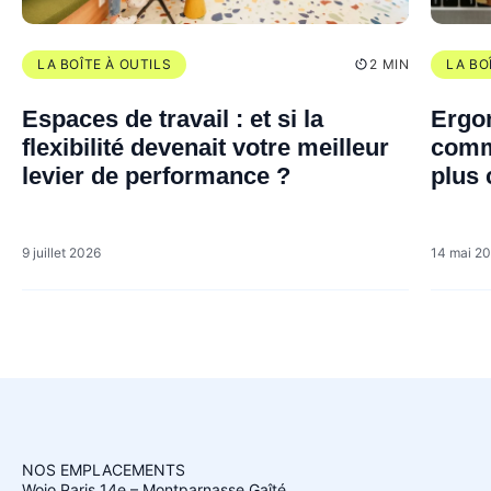
LA BOÎTE À OUTILS
2 MIN
LA BO
Espaces de travail : et si la
Ergon
flexibilité devenait votre meilleur
comm
levier de performance ?
plus 
perf
9 juillet 2026
14 mai 2
NOS EMPLACEMENTS
Wojo Paris 14e – Montparnasse Gaîté