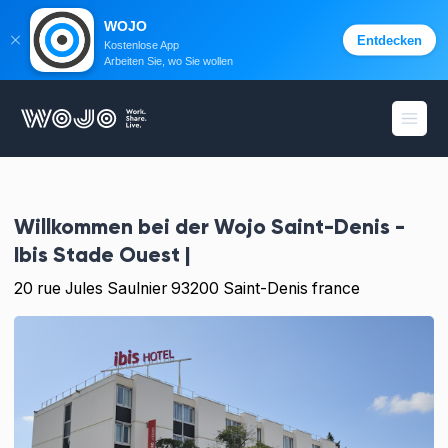
WOJO
Entdecken
Kostenlose App
Arbeiten Sie, wo Sie wollen
WOJO
Menü 
Willkommen bei der
Wojo Saint-Denis -
Ibis Stade Ouest |
20 rue Jules Saulnier 93200 Saint-Denis france