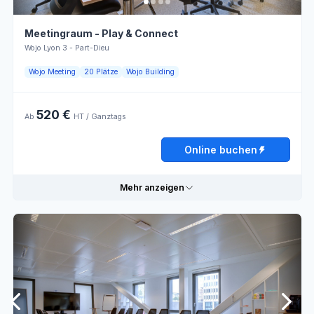
Meetingraum - Play & Connect
Wojo Lyon 3 - Part-Dieu
Wojo Meeting
20 Plätze
Wojo Building
520 €
Ab
HT / Ganztags
Online buchen
Mehr anzeigen
Praktische Informationen
Modulare
Klimaanlage
Möbel