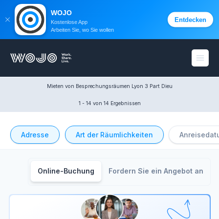
WOJO
Entdecken
Kostenlose App
Arbeiten Sie, wo Sie wollen
WOJO
Menü 
Mieten von Besprechungsräumen Lyon 3 Part Dieu
1 - 14
 von 14 Ergebnissen
Adresse
Art der Räumlichkeiten
Anreisedat
Online-Buchung
Fordern Sie ein Angebot an