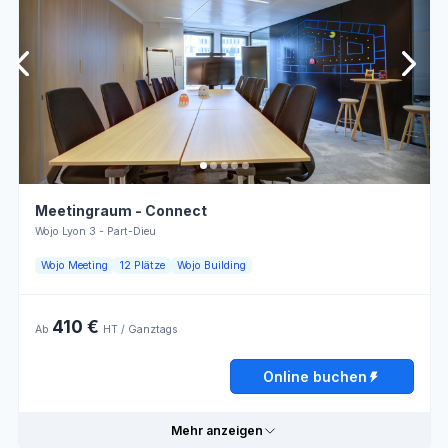
Praktische Informationen
Samstag
Geschlossen
Rechteckige
Steckdosen
Tische
Sonntag
Geschlossen
Flipchart
WLAN
Modulare
Personnel
Möbel
d'accueil
Online buchen
Lumière
Klimaanlage
naturelle
Meetingraum - Connect
LCD-
Externer
Wojo Lyon 3 - Part-Dieu
Bildschirm
Verkauf
Wojo Meeting
12 Plätze
Wojo Building
Öffnungszeiten
410 €
Ab
HT / Ganztags
Montag
08:00 - 13:00
13:00 - 18:00
Online buchen
Dienstag
08:00 - 13:00
13:00 - 18:00
Mehr anzeigen