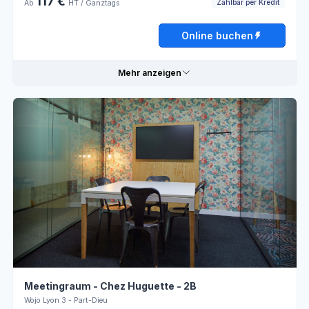
117 €
Zahlbar per Kredit
Ab
HT / Ganztags
Montag
08:00 - 13:00
13:00 - 18:00
Online buchen
Dienstag
08:00 - 13:00
13:00 - 18:00
Mehr anzeigen
Mittwoch
08:00 - 13:00
13:00 - 18:00
Donnerstag
08:00 - 13:00
13:00 - 18:00
Praktische Informationen
Freitag
08:00 - 13:00
13:00 - 18:00
Mit Kredit
Flipchart
zahlbar
Samstag
Geschlossen
LCD-
Klimaanlage
Bildschirm
Sonntag
Geschlossen
Rechteckige
Personnel
Tische
d'accueil
Runder-
Online buchen
Mit Kredit
Meetingraum - Chez Huguette - 2B
Tisch-
zahlbar
Layout
Wojo Lyon 3 - Part-Dieu