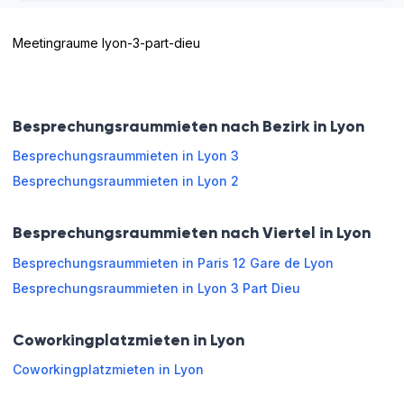
Mittwoch
08:00 - 13:00
13:00 - 18:00
Meetingraume lyon-3-part-dieu
Donnerstag
08:00 - 13:00
13:00 - 18:00
Praktische Informationen
Freitag
08:00 - 13:00
13:00 - 18:00
Personnel
WLAN
Besprechungsraummieten nach Bezirk in Lyon
d'accueil
Samstag
Geschlossen
Besprechungsraummieten in Lyon 3
LCD-
Zusammenarbeitsatmosphäre
Bildschirm
Besprechungsraummieten in Lyon 2
Sonntag
Geschlossen
Klimaanlage
Steckdosen
Besprechungsraummieten nach Viertel in Lyon
Runder-
Mit Kredit
Tisch-
zahlbar
Besprechungsraummieten in Paris 12 Gare de Lyon
Layout
Online buchen
Besprechungsraummieten in Lyon 3 Part Dieu
Rechteckige
Externer
Tische
Verkauf
Coworkingplatzmieten in Lyon
Coworkingplatzmieten in Lyon
Öffnungszeiten