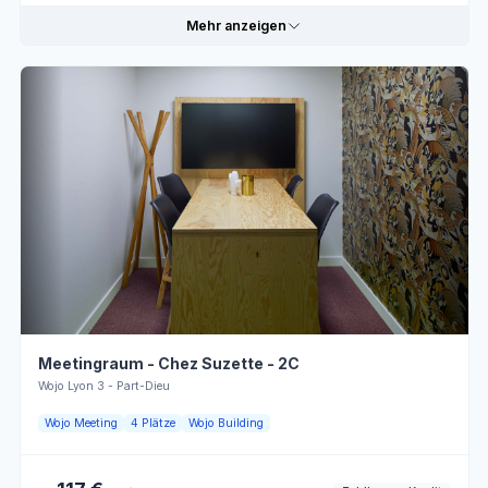
Dienstag
08:00 - 13:00
13:00 - 18:00
Mehr anzeigen
Mittwoch
08:00 - 13:00
13:00 - 18:00
Donnerstag
08:00 - 13:00
13:00 - 18:00
Praktische Informationen
Freitag
08:00 - 13:00
13:00 - 18:00
Mit Kredit
Steckdosen
zahlbar
Samstag
Geschlossen
Quadratische
Mit Kredit
Tische
zahlbar
Sonntag
Geschlossen
WLAN
Klimaanlage
LCD-
Flipchart
Bildschirm
Meetingraum - Chez Suzette - 2C
Online buchen
Sicherheits-
Personnel
Wojo Lyon 3 - Part-Dieu
Kameras
d'accueil
Wojo Meeting
4 Plätze
Wojo Building
Öffnungszeiten