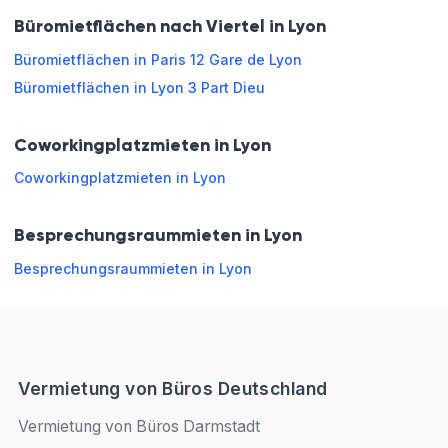
Terrasse
d'accueil
Büromietflächen nach Viertel in Lyon
Telefonkabine
WLAN
Büromietflächen in Paris 12 Gare de Lyon
Raucherbereich
Bar
Büromietflächen in Lyon 3 Part Dieu
Coworkingplatzmieten in Lyon
Öffnungszeiten
Coworkingplatzmieten in Lyon
Montag
08:30 - 12:00
12:00 - 18:30
Besprechungsraummieten in Lyon
Dienstag
08:30 - 12:00
12:00 - 18:30
Besprechungsraummieten in Lyon
Mittwoch
08:30 - 12:00
12:00 - 18:30
Donnerstag
08:30 - 12:00
12:00 - 18:30
Vermietung von Büros Deutschland
Freitag
08:30 - 12:00
12:00 - 18:00
Vermietung von Büros Darmstadt
Samstag
Geschlossen