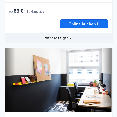
Öffnungszeiten
89 €
Ab
HT / Ganztags
Montag
08:30 - 12:00
12:00 - 18:30
Online buchen
Dienstag
08:30 - 12:00
12:00 - 18:30
Mittwoch
08:30 - 12:00
12:00 - 18:30
Mehr anzeigen
Donnerstag
08:30 - 12:00
12:00 - 18:30
Freitag
08:30 - 12:00
12:00 - 18:00
Praktische Informationen
Samstag
Geschlossen
Externer
Verkauf
Sonntag
Geschlossen
Öffnungszeiten
Online buchen
Montag
08:30 - 12:00
12:00 - 18:30