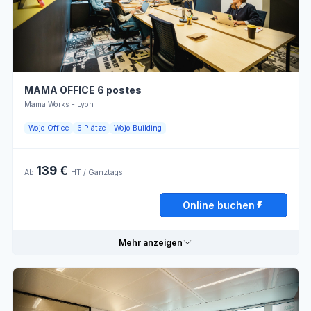
WLAN
Restaurant
Bar
Drucker
Lumière
naturelle
MAMA OFFICE 6 postes
Mama Works - Lyon
Öffnungszeiten
Wojo Office
6 Plätze
Wojo Building
Montag
08:00 - 13:00
13:00 - 18:00
139 €
Ab
HT / Ganztags
Dienstag
08:00 - 13:00
13:00 - 18:00
Online buchen
Mittwoch
08:00 - 13:00
13:00 - 18:00
Mehr anzeigen
Donnerstag
08:00 - 13:00
13:00 - 18:00
Freitag
08:00 - 13:00
13:00 - 18:00