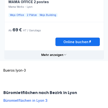
MAMA OFFICE 2 postes
Dienstag
08:30 - 12:00
12:00 - 18:30
Mama Works - Lyon
Mittwoch
08:30 - 12:00
12:00 - 18:30
Wojo Office
2 Plätze
Wojo Building
Donnerstag
08:30 - 12:00
12:00 - 18:30
69 €
Ab
HT / Ganztags
Freitag
08:30 - 12:00
12:00 - 18:00
Online buchen
Samstag
Geschlossen
Mehr anzeigen
Sonntag
Geschlossen
Bueros lyon-3
Praktische Informationen
Online buchen
Duschen
Steckdosen
Büromietflächen nach Bezirk in Lyon
Fitness
Arbeitsatmosphäre
Büromietflächen in Lyon 3
Personnel