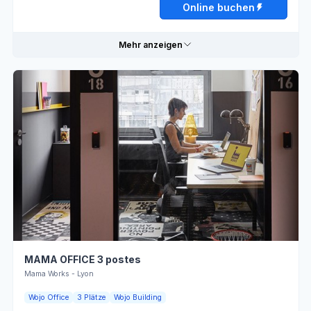
Online buchen
Samstag
Geschlossen
Mehr anzeigen
Sonntag
Geschlossen
Praktische Informationen
Online buchen
Lumière
Schließfach
naturelle
Arbeitsatmosphäre
WLAN
Sicherheits-
Telefonkabine
Kameras
Bar
Terrasse
MAMA OFFICE 3 postes
Drucker
Imbiss
Mama Works - Lyon
Wojo Office
3 Plätze
Wojo Building