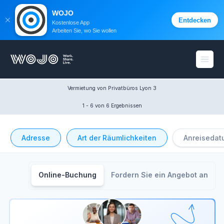
WOJO
Entdecken
Kostenlose App
Arbeiten Sie, wo Sie wollen
WOJO
Menü 
Vermietung von Privatbüros Lyon 3
1 - 6
 von 6 Ergebnissen
Adresse
Art der Räumlichkeiten
Anreisedat
Online-Buchung
Fordern Sie ein Angebot an