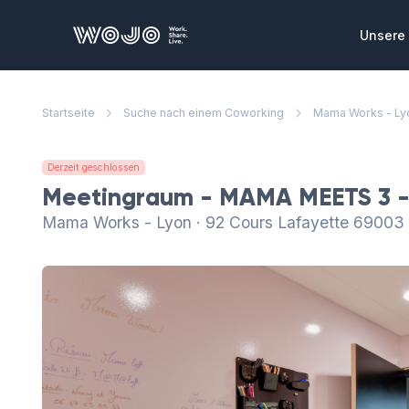
WOJO
Unsere 
Privat
Startseite
Suche nach einem Coworking
Mama Works - Ly
Private
die Sie
zusamme
Derzeit geschlossen
Konfe
Meetingraum - MAMA MEETS 3 -
Ausgeze
Mama Works - Lyon · 92 Cours Lafayette 69003 
Meeting