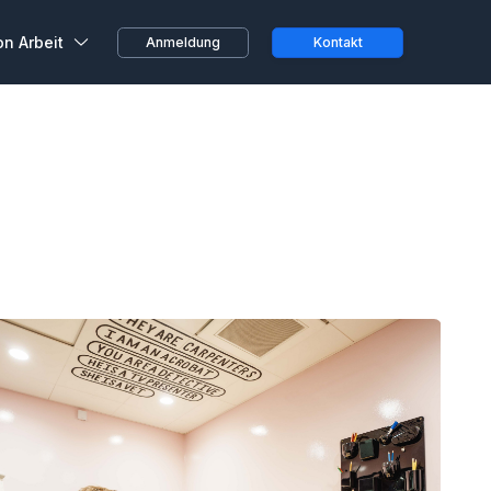
on Arbeit
Anmeldung
Kontakt
ustausch
beiter, ganz spontan oder
 von zu Hause aus...
 von Kunden
ihren Erfahrungen bei
 Räumen
Teams und
n bei Wojo
größten Treueprogramme