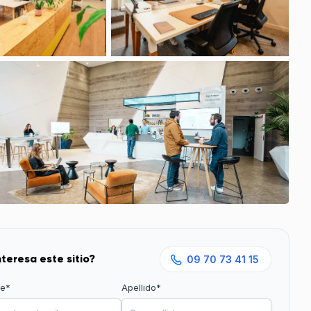
nteresa este sitio?
09 70 73 41 15
e*
Apellido*