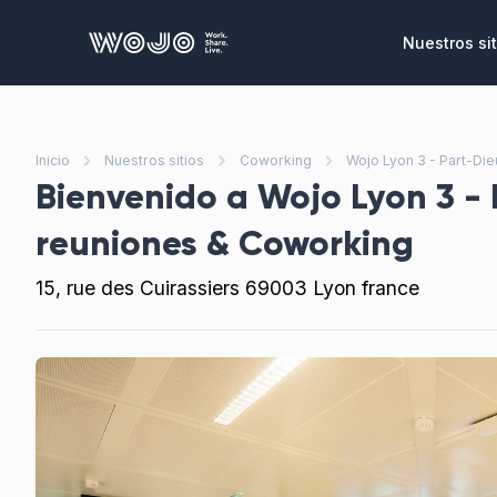
WOJO
Nuestros sit
Oficinas p
Oficinas y se
ensamblas y 
Inicio
Nuestros sitios
Coworking
Wojo Lyon 3 - Part-Die
necesidade
Bienvenido a
Wojo Lyon 3 - 
Salas de r
reuniones & Coworking
Lugares únic
reuniones, s
15, rue des Cuirassiers 69003 Lyon france
corporativo
Eventos co
Un vasto cat
privatizar pa
clientes