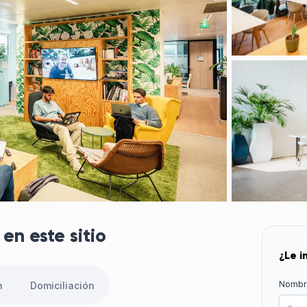
en este sitio
¿Le i
Nombr
n
Domiciliación