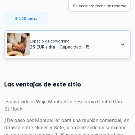
Seleccionar fecha de reserva
9 à 20 pers.
Espacio de coworking
25
EUR
/
día
-
Capacidad
-
15
Las ventajas de este sitio
¡Bienvenido al Wojo Montpellier - Belaroïa Centre Gare
St-Roch!
¿De paso por Montpellier para una reunión comercial, en
tránsito entre Nîmes y Sète, u organizando un seminario
en una región dinámica? ¿Busca un espacio de trabajo