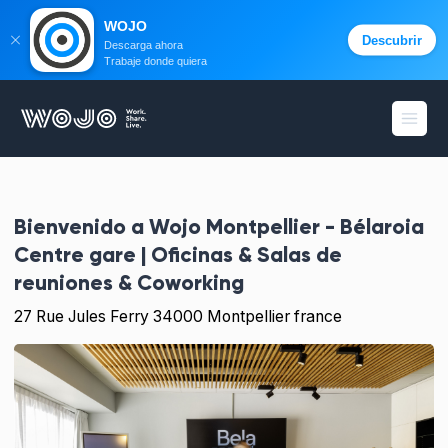
WOJO
Descubrir
Descarga ahora
Trabaje donde quiera
WOJO
menú 
Bienvenido a
Wojo Montpellier - Bélaroia
Centre gare | Oficinas & Salas de
reuniones & Coworking
27 Rue Jules Ferry 34000 Montpellier france