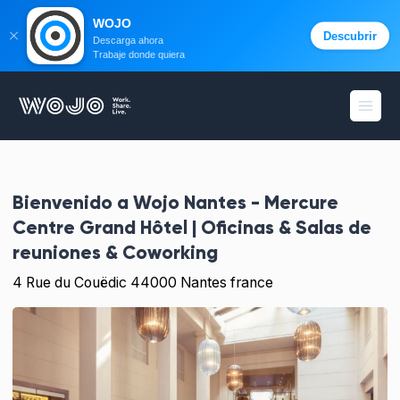
WOJO
Descubrir
Descarga ahora
Trabaje donde quiera
WOJO
menú 
Bienvenido a
Wojo Nantes - Mercure
Centre Grand Hôtel | Oficinas & Salas de
reuniones & Coworking
4 Rue du Couëdic 44000 Nantes france