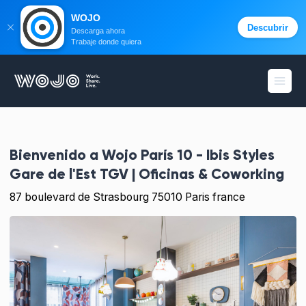
WOJO
Descubrir
Descarga ahora
Trabaje donde quiera
WOJO
menú 
Bienvenido a
Wojo París 10 - Ibis Styles
Gare de l'Est TGV | Oficinas & Coworking
87 boulevard de Strasbourg 75010 Paris france