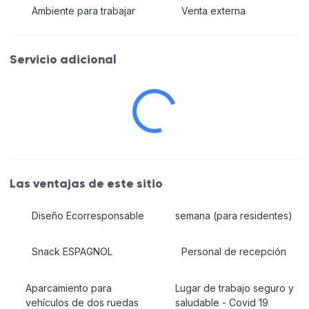
Ambiente para trabajar
Venta externa
Las ventajas de este sitio
Diseño Ecorresponsable
semana (para residentes)
Snack ESPAGNOL
Personal de recepción
Aparcamiento para
Lugar de trabajo seguro y
vehículos de dos ruedas
saludable - Covid 19
Restauración
Sala de descanso
Bar
Acceso personas con
movilidad reducida
Jardín
Abierto los fines de
Duchas