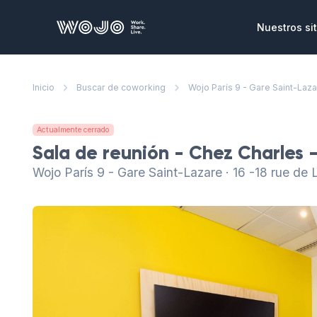
WOJO
Nuestros sit
Oficinas p
Inicio
Buscar de coworking
Wojo París 9 - Gare Saint-Laz
Oficinas y se
ensamblas y 
necesidade
Actualmente cerrado
Salas de r
Sala de reunión - Chez Charles 
Lugares únic
Wojo París 9 - Gare Saint-Lazare · 16 -18 rue de
reuniones, s
corporativo
Eventos co
Un vasto cat
privatizar pa
clientes