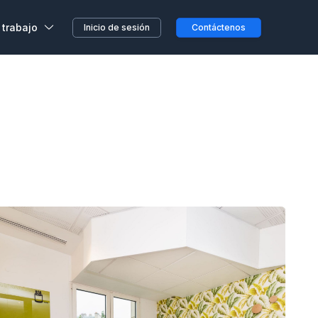
 trabajo
Inicio de sesión
Contáctenos
,
s, sin previo aviso o
etera o en el camino...
clientes
a en Wojo
 nuestros espacios Wojo
ción ALL
res programas de