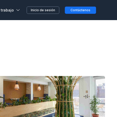
 trabajo
Inicio de sesión
Contáctenos
,
s, sin previo aviso o
etera o en el camino...
clientes
a en Wojo
 nuestros espacios Wojo
ción ALL
res programas de