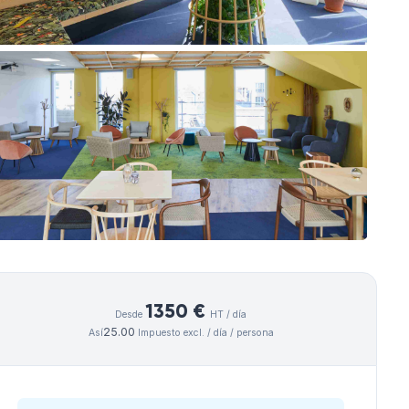
1350 €
Desde
HT / día
25.00
Así
Impuesto excl. / día / persona