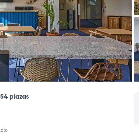
 54 plazas
acto