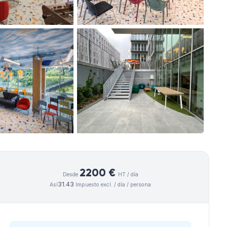
2200 €
Desde
HT / día
31.43
Así
Impuesto excl. / día / persona