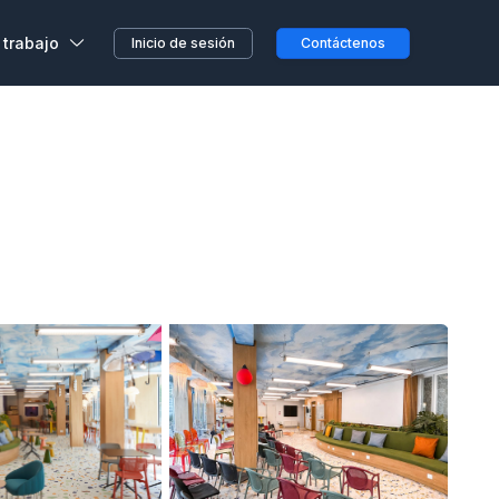
 trabajo
Inicio de sesión
Contáctenos
,
s, sin previo aviso o
etera o en el camino...
clientes
a en Wojo
 nuestros espacios Wojo
ción ALL
res programas de