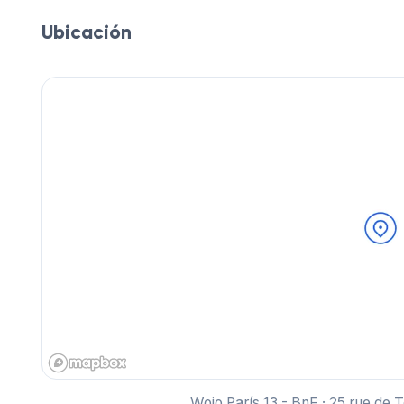
Ubicación
Wojo París 13 - BnF · 25 rue de 