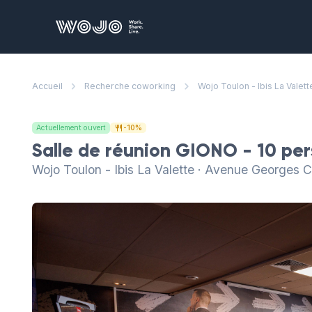
WOJO
Bu
Accueil
Recherche coworking
Wojo Toulon - Ibis La Valett
De
qu
vo
Actuellement ouvert
-10%
Sa
Salle de réunion GIONO - 10 pe
De
Wojo Toulon - Ibis La Valette · Avenue Georges 
ré
d'
No
pr
Dé
vo