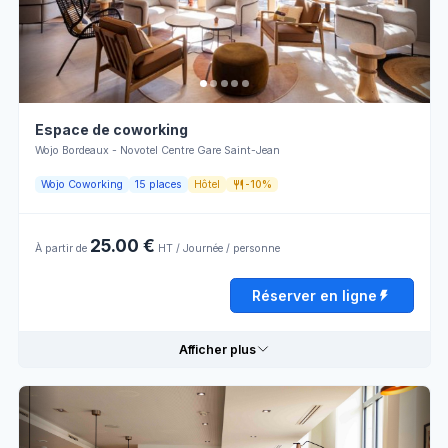
Ambiance
Lumière
pour les
naturelle
RDVs
Climatisation
Prises
Disposition
Wifi
Espace de coworking
Informelle
Wojo Bordeaux - Novotel Centre Gare Saint-Jean
Ambiance
pour le
Terrasse
Wojo Coworking
15 places
Hôtel
-10%
travail
25.00 €
À partir de
HT / Journée / personne
Horaires d'ouverture
Réserver en ligne
Lundi
09:00 - 13:00
13:00 - 18:00
Afficher plus
Mardi
09:00 - 13:00
13:00 - 18:00
Mercredi
09:00 - 13:00
13:00 - 18:00