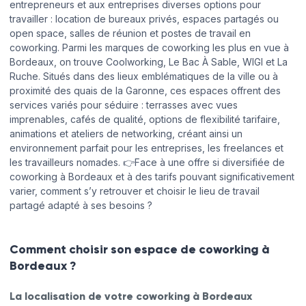
entrepreneurs et aux entreprises diverses options pour
Lundi
08:00 - 13:30
13:30 - 21:00
travailler : location de bureaux privés, espaces partagés ou
open space, salles de réunion et postes de travail en
coworking. Parmi les marques de coworking les plus en vue à
Mardi
08:00 - 13:30
13:30 - 21:00
Bordeaux, on trouve Coolworking, Le Bac À Sable, WIGI et La
Ruche. Situés dans des lieux emblématiques de la ville ou à
Mercredi
08:00 - 13:30
13:30 - 21:00
proximité des quais de la Garonne, ces espaces offrent des
services variés pour séduire : terrasses avec vues
Jeudi
08:00 - 13:30
13:30 - 21:00
imprenables, cafés de qualité, options de flexibilité tarifaire,
animations et ateliers de networking, créant ainsi un
Vendredi
08:00 - 13:30
13:30 - 21:00
environnement parfait pour les entreprises, les freelances et
les travailleurs nomades. 👉Face à une offre si diversifiée de
Samedi
Fermé
coworking à Bordeaux et à des tarifs pouvant significativement
varier, comment s’y retrouver et choisir le lieu de travail
partagé adapté à ses besoins ?
Dimanche
Fermé
Comment choisir son espace de coworking à
Bordeaux ?
Réserver en ligne
La localisation de votre coworking à Bordeaux