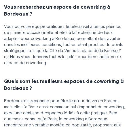
Vous recherchez un espace de coworking à
Mercredi
08:00 - 12:00
14:30 - 20:00
Bordeaux ?
Détails pratiques
Jeudi
08:00 - 12:00
14:30 - 20:00
Vous ou votre équipe pratiquez le télétravail à temps plein ou
Ambiance
Lumière
de manière occasionnelle et êtes à la recherche de lieux
pour le
naturelle
travail
adaptés pour coworking à Bordeaux, permettant de travailler
Vendredi
08:00 - 12:00
14:00 - 20:00
dans les meilleures conditions, tout en étant proches de points
Ambiance
Tables
stratégiques tels que la Cité du Vin ou la place de la Bourse ?
Samedi
Fermé
pour les
Carrées
👉 Nous vous donnons toutes les clés pour bien choisir votre
RDVs
espace de coworking.
Dimanche
Fermé
Wifi
Climatisation
Ambiance
Quels sont les meilleurs espaces de coworking à
Prises
pour la
Bordeaux ?
collaboration
Réserver en ligne
Ouvert
Personnel
Bordeaux est reconnue pour être le cœur du vin en France,
24h/24
d'accueil
mais elle s'affirme aussi comme un hub important du coworking,
avec une centaine d'espaces dédiés à cette pratique. Bien
que moins connu qu'à Paris, le coworking à Bordeaux
Horaires d'ouverture
rencontre une véritable montée en popularité, proposant aux