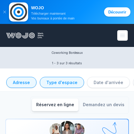
WOJO
Découvrir
Télécharger maintenant
Vos bureaux à portée de main
WOJO
Ouvri
Coworking Bordeaux
1 - 3
 sur 3 résultats
Adresse
Type d'espace
Date d'arrivée
Réservez en ligne
Demandez un devis