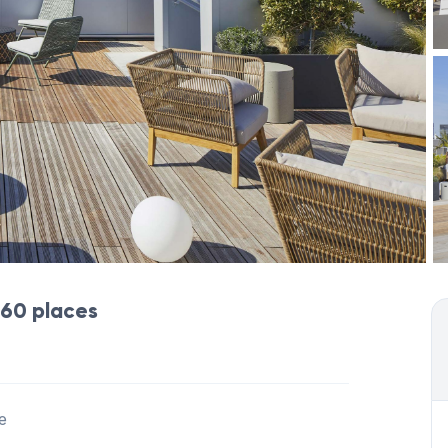
Rejoignez l'un des p
fidélité au monde
 60 places
e