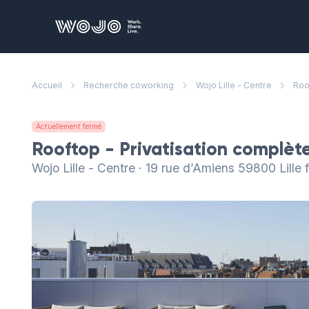
WOJO
Bu
Accueil
Recherche coworking
Wojo Lille - Centre
Roo
De
qu
vo
Actuellement fermé
Sa
Rooftop - Privatisation complèt
De
Wojo Lille - Centre · 19 rue d’Amiens 59800 Lille 
ré
d'
No
pr
Dé
vo