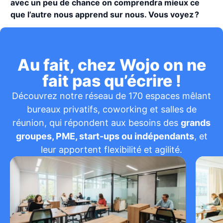
avec un peu de chance on comprendra mieux ce
que l’autre nous apprend sur nous. Vous voyez ?
Au fait, chez Wojo on ne
fait pas qu’écrire !
Découvrez notre réseau de 170 espaces mêlant
bureaux privatifs, coworking et salles de
réunion, qui répondent aux besoins des
grands
groupes, PME, start-ups ou indépendants
, et
leur apportent flexibilité et agilité.