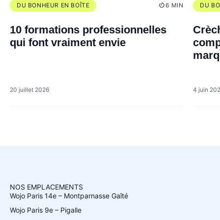
DU BONHEUR EN BOÎTE
6 MIN
DU BO
10 formations professionnelles
Crèch
qui font vraiment envie
compl
marq
20 juillet 2026
4 juin 20
NOS EMPLACEMENTS
Wojo Paris 14e – Montparnasse Gaîté
Wojo Paris 9e – Pigalle