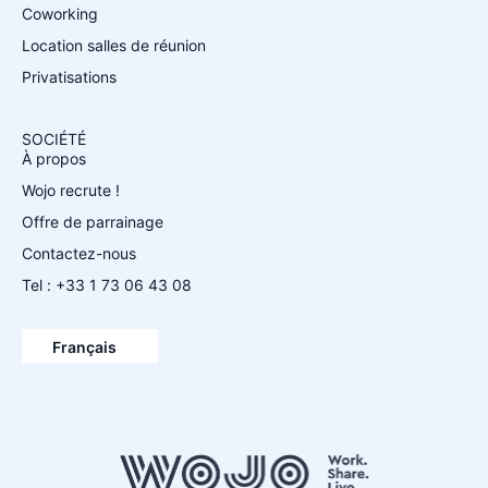
Coworking
Location salles de réunion
Privatisations
SOCIÉTÉ
À propos
Wojo recrute !
Offre de parrainage
Contactez-nous
Tel : +33 1 73 06 43 08
Español
English
Français
Deutsch