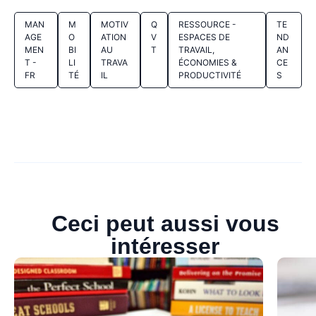
MAN
M
MOTIV
Q
RESSOURCE -
TE
AGE
O
ATION
V
ESPACES DE
ND
MEN
BI
AU
T
TRAVAIL,
AN
T -
LI
TRAVA
ÉCONOMIES &
CE
FR
TÉ
IL
PRODUCTIVITÉ
S
Ceci peut aussi vous
intéresser