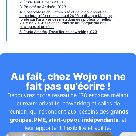
2. Étude QAPA mars 2023
3. Baromètre Actinéo, 2023
4. Observatoire de l'infobésité et de la collaboration
numérique, référentiel annuel 2026 réalisé par Mailopp,
fondé sur l'analyse des métadonnées professionnelles
2025 de 29 819 salariés issus de neuf organisations
publiques et privées.
5. Etude Asterès, Travailler en coworking, 023
Au fait, chez Wojo on ne
fait pas qu’écrire !
Découvrez notre réseau de 170 espaces mêlant
bureaux privatifs, coworking et salles de
réunion, qui répondent aux besoins des
grands
groupes, PME, start-ups ou indépendants
, et
leur apportent flexibilité et agilité.