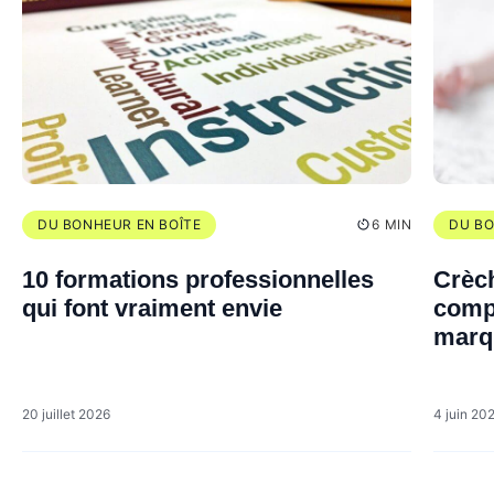
DU BONHEUR EN BOÎTE
6 MIN
DU BO
10 formations professionnelles
Crèch
qui font vraiment envie
compl
marq
20 juillet 2026
4 juin 20