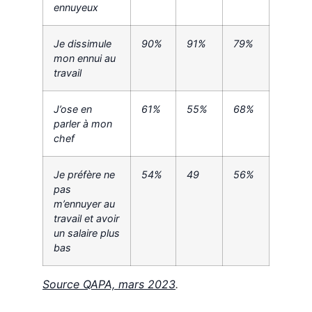
ennuyeux
Je dissimule
90%
91%
79%
mon ennui au
travail
J’ose en
61%
55%
68%
parler à mon
chef
Je préfère ne
54%
49
56%
pas
m’ennuyer au
travail et avoir
un salaire plus
bas
Source QAPA, mars 2023
.