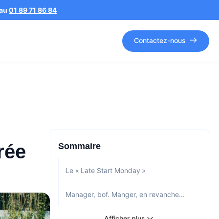
 au
01 89 71 86 84
Contactez-nous
trée
Sommaire
Le « Late Start Monday »
Manager, bof. Manger, en revanche...
Afficher plus