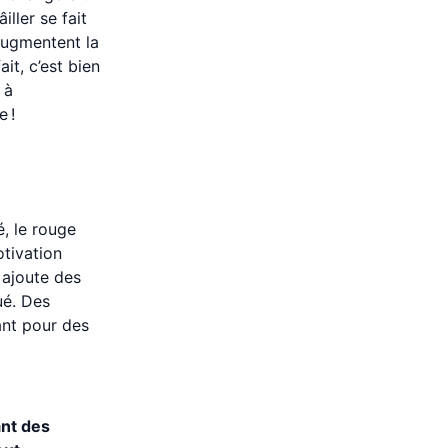
iller se fait
 augmentent la
it, c’est bien
 à
 !
é, le rouge
tivation
 ajoute des
ué. Des
ant pour des
ant des