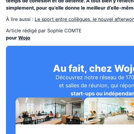
temps de cohésion et de détente. À tout bien y réfléchi
simplement, pour qu’elle donne le meilleur d’elle-mêm
À lire aussi :
Le sport entre collègues, le nouvel afterwo
Article rédigé par Sophie COMTE
pour
Wojo
Au fait, chez Wojo
Découvrez notre réseau de 170
et salles de réunion, qui rép
start-ups ou indépenda