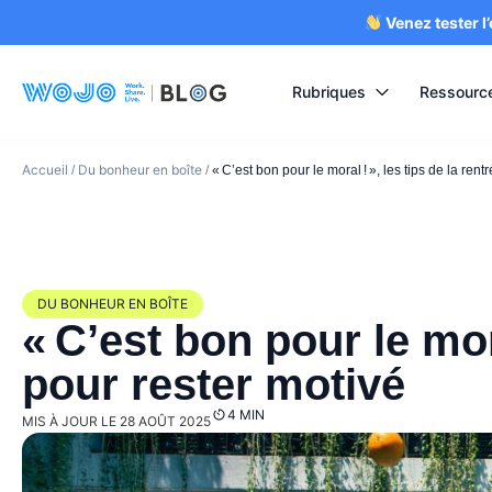
Venez tester l
Rubriques
Ressourc
Accueil
Du bonheur en boîte
/
/
« C’est bon pour le moral ! », les tips de la rent
DU BONHEUR EN BOÎTE
« C’est bon pour le mora
pour rester motivé
4 MIN
MIS À JOUR LE 28 AOÛT 2025