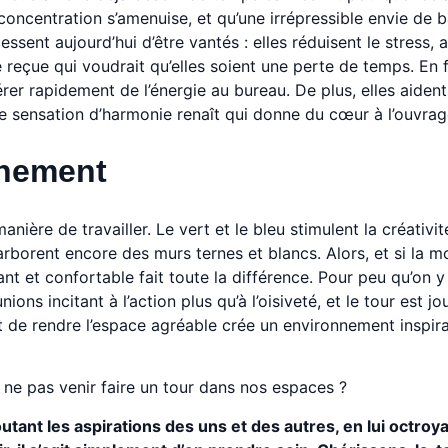
concentration s’amenuise, et qu’une irrépressible envie de bâ
essent aujourd’hui d’être vantés : elles réduisent le stress,
e reçue qui voudrait qu’elles soient une perte de temps. En fa
er rapidement de l’énergie au bureau. De plus, elles aident
e sensation d’harmonie renaît qui donne du cœur à l’ouvrage
nnement
ière de travailler. Le vert et le bleu stimulent la créativit
orent encore des murs ternes et blancs. Alors, et si la mo
t et confortable fait toute la différence. Pour peu qu’on y
ns incitant à l’action plus qu’à l’oisiveté, et le tour est jo
nt de rendre l’espace agréable crée un environnement inspir
ne pas venir faire un tour dans nos espaces ?
utant les aspirations des uns et des autres, en lui octroy