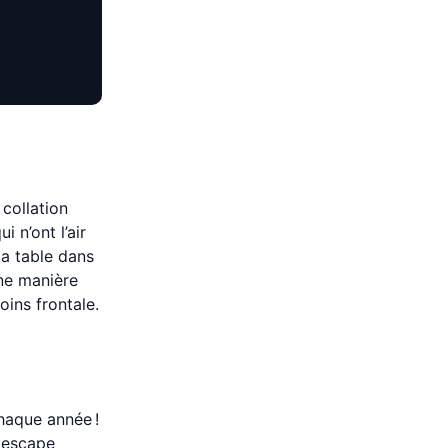
 collation
 n’ont l’air
la table dans
nne manière
ins frontale.
haque année !
n escape