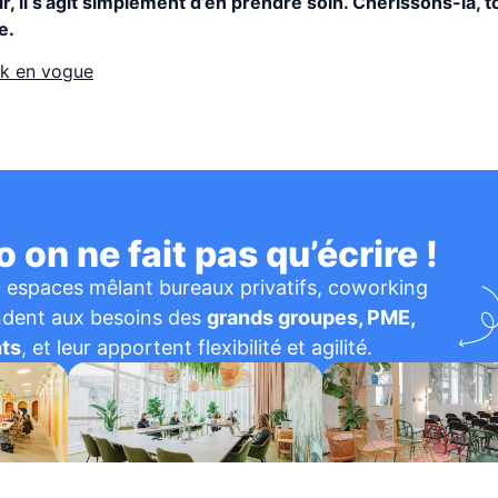
r, il s’agit simplement d’en prendre soin. Chérissons-la, t
e.
rk en vogue
 on ne fait pas qu’écrire !
 espaces mêlant bureaux privatifs, coworking
ondent aux besoins des
grands groupes, PME,
nts
, et leur apportent flexibilité et agilité.