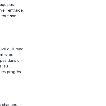
 équipes.
ve, l’entraide,
i tout son
vé qu’il rend
Notez au
ipes dans un
si au
 les progrès
a changerait-