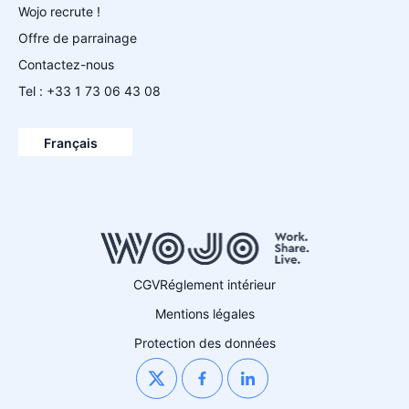
Wojo recrute !
Offre de parrainage
Contactez-nous
Tel : +33 1 73 06 43 08
Español
English
Français
Deutsch
CGV
Réglement intérieur
Mentions légales
Protection des données