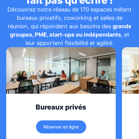
fait pas qu’écrire !
Découvrez notre réseau de 170 espaces mêlant
bureaux privatifs, coworking et salles de
réunion, qui répondent aux besoins des
grands
groupes, PME, start-ups ou indépendants
, et
leur apportent flexibilité et agilité.
Bureaux privés
Réserver en ligne