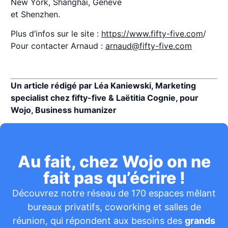
New York, Shanghai, Genève
et Shenzhen.
Plus d’infos sur le site :
https://www.fifty-five.com
/
Pour contacter Arnaud :
arnaud@fifty-five.com
Un article rédigé par Léa Kaniewski, Marketing
specialist chez fifty-five & Laëtitia Cognie, pour
Wojo, Business humanizer
Au fait, chez Wojo on ne
fait pas qu’écrire !
Découvrez notre réseau de 170 espaces mêlant
bureaux privatifs, coworking et salles de
réunion, qui répondent aux besoins des
grands