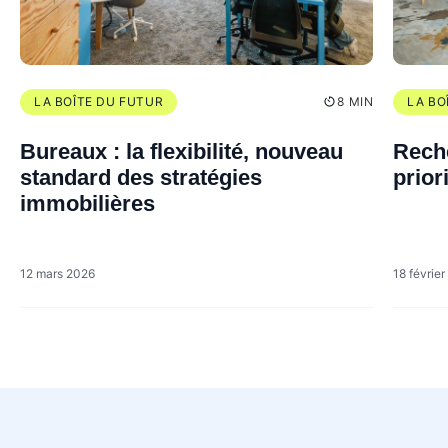
LA BOÎTE DU FUTUR
8 MIN
LA BO
Bureaux : la flexibilité, nouveau
Reche
standard des stratégies
prior
immobilières
12 mars 2026
18 févrie