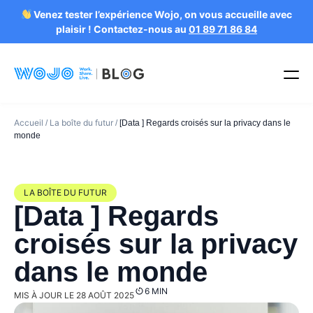
Venez tester l’expérience Wojo, on vous accueille avec
plaisir ! Contactez-nous au
01 89 71 86 84
Accueil
La boîte du futur
/
/
[Data ] Regards croisés sur la privacy dans le
monde
LA BOÎTE DU FUTUR
[Data ] Regards
croisés sur la privacy
dans le monde
6 MIN
MIS À JOUR LE 28 AOÛT 2025