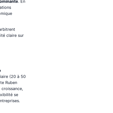
dominante
. En
ations
nomique
arbitrent
ité claire sur
e
aire (20 à 50
tate Ruben
a croissance,
ibilité se
ntreprises.