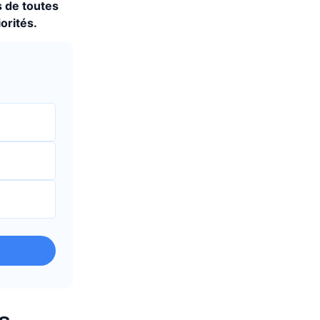
s de toutes
orités.