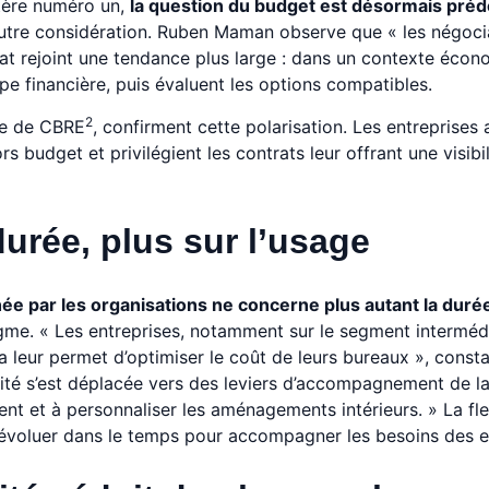
ritère numéro un,
la question du budget est désormais pré
autre considération. Ruben Maman observe que « les négoci
stat rejoint une tendance plus large : dans un contexte éco
ppe financière, puis évaluent les options compatibles.
2
le de CBRE
, confirment cette polarisation. Les entreprises 
s budget et privilégient les contrats leur offrant une visibil
 durée, plus sur l’usage
rchée par les organisations ne concerne plus autant la duré
e. « Les entreprises, notamment sur le segment intermédi
la leur permet d’optimiser le coût de leurs bureaux », cons
ilité s’est déplacée vers des leviers d’accompagnement de l
nt et à personnaliser les aménagements intérieurs. » La flex
évoluer dans le temps pour accompagner les besoins des e