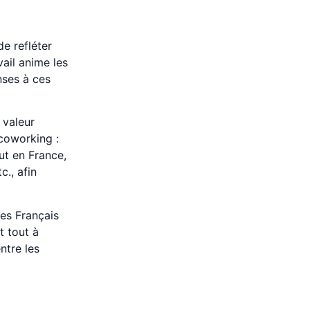
e refléter
vail anime les
nses à ces
 valeur
 coworking :
ut en France,
c., afin
des Français
t tout à
ntre les