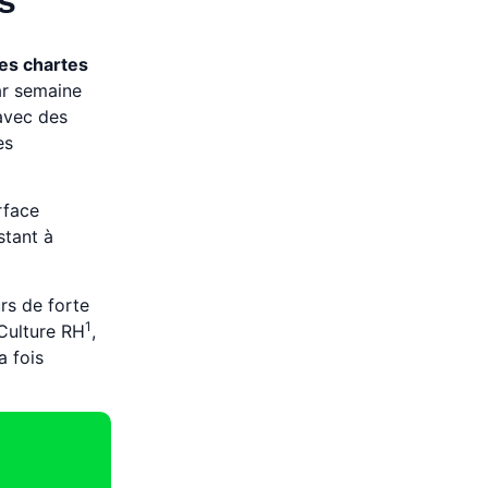
s
des chartes
ar semaine
 avec des
es
rface
stant à
rs de forte
1
 Culture RH
,
a fois