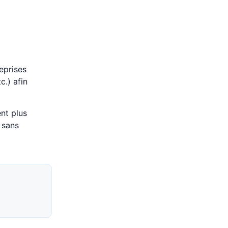
reprises
c.) afin
ent plus
, sans