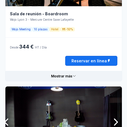
Reservar en línea
Venta
Sala de reunión - Boardroom
externa
Wojo Lyon 3 - Mercure Centre Saxe Lafayette
Wojo Meeting
10 plazas
Hotel
-10%
Horario de apertura
344 €
Lunes
08:00 - 13:00
13:00 - 18:00
Desde
HT / Día
Martes
08:00 - 13:00
13:00 - 18:00
Reservar en línea
Miércoles
08:00 - 13:00
13:00 - 18:00
Mostrar más
Jueves
08:00 - 13:00
13:00 - 18:00
Viernes
08:00 - 13:00
13:00 - 18:00
Informaciones prácticas
Sábado
Cerrado
Personnel
Wi-Fi
d'accueil
Domingo
Cerrado