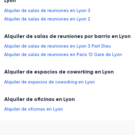
Lyon
Ambiente
Alquiler de salas de reuniones en Lyon 3
Disposición
para la
Domingo
Cerrado
informal
Alquiler de salas de reuniones en Lyon 2
colaboración
Pagadero
Venta
con
Alquiler de salas de reuniones por barrio en Lyon
externa
crédito
Reservar en línea
Alquiler de salas de reuniones en Lyon 3 Part Dieu
Alquiler de salas de reuniones en Paris 12 Gare de Lyon
Horario de apertura
Alquiler de espacios de coworking en Lyon
Lunes
08:30 - 13:30
13:30 - 18:30
Alquiler de espacios de coworking en Lyon
Martes
08:30 - 13:30
13:30 - 18:30
Alquiler de oficinas en Lyon
Miércoles
08:30 - 13:30
13:30 - 18:30
Alquiler de oficinas en Lyon
Jueves
08:30 - 13:30
13:30 - 18:30
Viernes
08:30 - 13:30
13:30 - 17:30