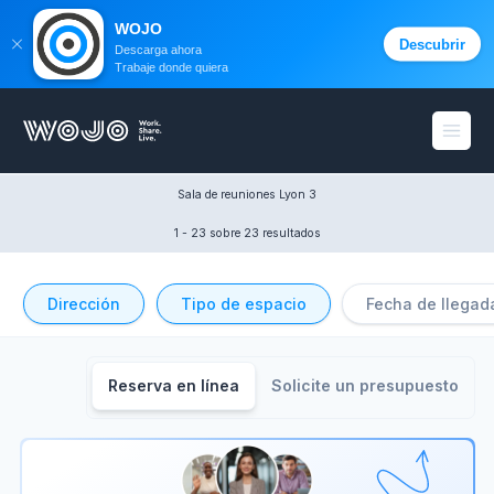
WOJO
Descubrir
Descarga ahora
Trabaje donde quiera
WOJO
menú 
Sala de reuniones Lyon 3
1 - 23
 sobre 23 resultados
Dirección
Tipo de espacio
Fecha de llegad
Reserva en línea
Solicite un presupuesto