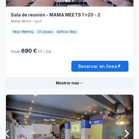
Sala de reunión - MAMA MEETS 1 >20 - 2
Mama Works - Lyon
Wojo Meeting
35 plazas
Edificio Wojo
690 €
Desde
HT / Día
Reservar en línea
Mostrar más
Informaciones prácticas
Lumière
Retroproyector
naturelle