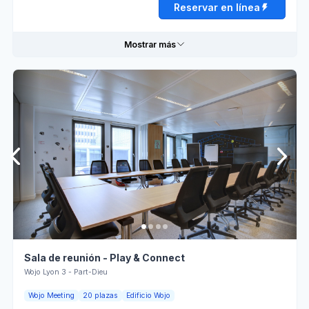
Reservar en línea
Lunes
08:30 - 12:00
12:00 - 18:30
Martes
08:30 - 12:00
12:00 - 18:30
Mostrar más
Miércoles
08:30 - 12:00
12:00 - 18:30
Jueves
08:30 - 12:00
12:00 - 18:30
Informaciones prácticas
Viernes
08:30 - 12:00
12:00 - 18:00
Mesas
Enchufes
rectangulares
Sábado
Cerrado
Papelógrafo
Wi-Fi
Mobiliario
Personnel
Domingo
Cerrado
modular
d'accueil
Lumière
Aire
naturelle
acondicionado
Sala de reunión - Play & Connect
Reservar en línea
Pantalla
Venta
Wojo Lyon 3 - Part-Dieu
LCD
externa
Wojo Meeting
20 plazas
Edificio Wojo