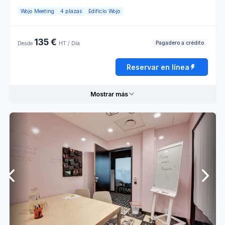
crédito
redonda
Wojo Meeting
4 plazas
Edificio Wojo
Mesas
Venta
rectangulares
externa
135 €
Pagadero a crédito
Desde
HT / Día
Horario de apertura
Reservar en línea
Lunes
08:00 - 13:00
13:00 - 18:00
Mostrar más
Martes
08:00 - 13:00
13:00 - 18:00
Miércoles
08:00 - 13:00
13:00 - 18:00
Informaciones prácticas
Jueves
08:00 - 13:00
13:00 - 18:00
Ambiente
Lumière
para la
naturelle
Viernes
08:00 - 13:00
13:00 - 18:00
colaboración
Pagadero
Pagadero
Sábado
Cerrado
con
con
crédito
crédito
Domingo
Cerrado