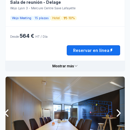
Sala de reunión - Delage
d'accueil
externa
Wojo Lyon 3 - Mercure Centre Saxe Lafayette
Wojo Meeting
15 plazas
Hotel
-10%
Horario de apertura
564 €
Lunes
08:00 - 13:00
13:00 - 18:00
Desde
HT / Día
Martes
08:00 - 13:00
13:00 - 18:00
Reservar en línea
Miércoles
08:00 - 13:00
13:00 - 18:00
Mostrar más
Jueves
08:00 - 13:00
13:00 - 18:00
Viernes
08:00 - 13:00
13:00 - 18:00
Informaciones prácticas
Sábado
Cerrado
Fibra
Papelógrafo
óptica
Domingo
Cerrado
Mesas
Enchufes
rectangulares