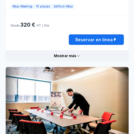
Wojo Meeting
10 plazas
Edificio Wojo
Horario de apertura
320 €
Desde
Lunes
HT / Día
08:00 - 13:00
13:00 - 18:00
Reservar en línea
Martes
08:00 - 13:00
13:00 - 18:00
Miércoles
08:00 - 13:00
13:00 - 18:00
Mostrar más
Jueves
08:00 - 13:00
13:00 - 18:00
Viernes
08:00 - 13:00
13:00 - 18:00
Informaciones prácticas
Sábado
Cerrado
Aire
Papelógrafo
acondicionado
Domingo
Cerrado
Personnel
Wi-Fi
d'accueil
Lumière
Pantalla
naturelle
LCD