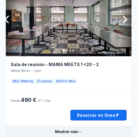
Informaciones prácticas
Jueves
08:30 - 12:00
12:00 - 18:30
Ambiente
Ambiente
para
para la
Viernes
08:30 - 12:00
12:00 - 18:00
trabajar
colaboración
Disposición
Lumière
Sábado
Cerrado
informal
naturelle
Domingo
Cerrado
Horario de apertura
Sala de reunión - MAMA MEETS 1 <20 - 2
Mama Works - Lyon
Lunes
08:30 - 12:00
12:00 - 18:30
Reservar en línea
Wojo Meeting
20 plazas
Edificio Wojo
Martes
08:30 - 12:00
12:00 - 18:30
490 €
Desde
HT / Día
Miércoles
08:30 - 12:00
12:00 - 18:30
Reservar en línea
Jueves
08:30 - 12:00
12:00 - 18:30
Viernes
08:30 - 12:00
12:00 - 18:00
Mostrar más