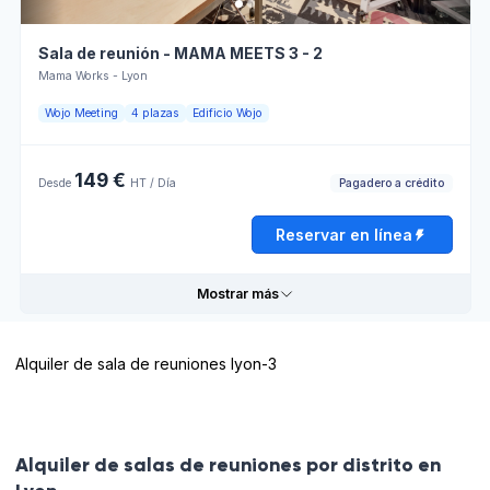
Ambiente
Disposición
para
informal
Sala de reunión - MAMA MEETS 3 - 2
trabajar
Mama Works - Lyon
Venta
Reservar en línea
externa
Wojo Meeting
4 plazas
Edificio Wojo
149 €
Horario de apertura
Pagadero a crédito
Desde
HT / Día
Reservar en línea
Lunes
08:30 - 13:30
13:30 - 18:30
Martes
08:30 - 13:30
13:30 - 18:30
Mostrar más
Miércoles
08:30 - 13:30
13:30 - 18:30
Alquiler de sala de reuniones lyon-3
Jueves
08:30 - 13:30
13:30 - 18:30
Informaciones prácticas
Viernes
08:30 - 13:30
13:30 - 17:30
Pagadero
Ambiente
Alquiler de salas de reuniones por distrito en
con
para
crédito
trabajar
Sábado
Cerrado