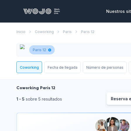
WOJO
Nuestros sit
Oficinas p
Inicio
Coworking
Paris
Paris 12
Oficinas y se
ensamblas y 
necesidade
Paris 12
Salas de r
Lugares únic
Coworking
Fecha de llegada
Número de personas
reuniones, s
corporativo
Coworking Paris 12
Eventos co
Un vasto cat
Reserva e
1 - 5
 sobre 5 resultados
privatizar pa
clientes