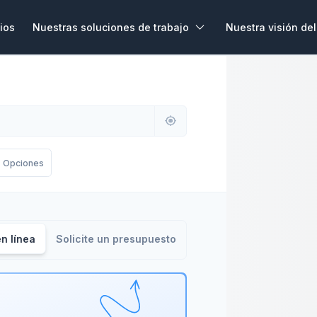
ios
Nuestras soluciones de trabajo
Nuestra visión del
rivadas
Trabajo colaborativo
Blog & Podcast
Actu
rvicios privados, que tú
Espacios de trabajo colaborativos
Para ustedes o sus equipo
modificas según tus
propicios para el debate y la
todos los días, en la carr
s
convivencia.
Recomendaciones de 
euniones
Wojo For Impact
Te cuentan su experienci
os para organizar sus
Oficinas ultra flexibles para hacer
Opciones
eminarios y eventos
crecer sus proyectos de impacto
La vida en Wojo
s
positivo
Una ventana a la vida en
rporativos
Programa de fideliza
álogo de espacios para
n línea
Solicite un presupuesto
ra recibir a sus equipos y
Únete a uno de los mayo
fidelización del mundo