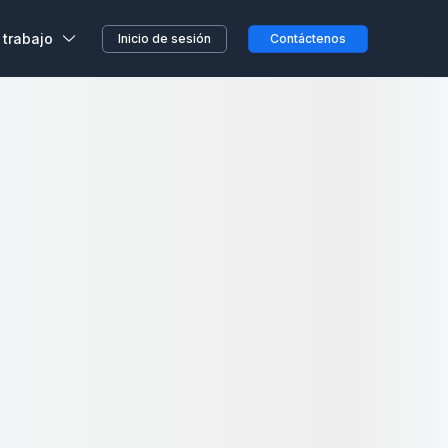
 trabajo
Inicio de sesión
Contáctenos
alizar mi búsqueda cuando me desplazo por el mapa
,
s, sin previo aviso o
etera o en el camino...
clientes
a en Wojo
 nuestros espacios Wojo
ción ALL
res programas de