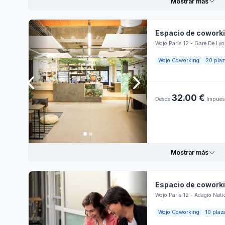
Mostrar más
Espacio de cowork
Wojo París 12 - Gare De Ly
Informaciones prácticas
Hora
Wojo Coworking
20 pla
Bar
Lune
Restaurante
Taquilla
32.00 €
Desde
Impuest
Mart
Wi-Fi
Ambiente para la
colaboración
Miér
Personnel
d'accueil
Terraza
Juev
Mostrar más
Ambiente para
reuniones
Vier
Snack
Lumière naturelle
Espacio de cowork
Sába
Wojo París 12 - Adagio Nati
Informaciones prácticas
Hora
Wojo Coworking
10 plaz
Domi
Impresora