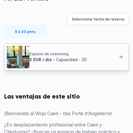
Seleccionar fecha de reserva
9 à 20 pers.
Espacio de coworking
5
EUR
/
día
-
Capacidad
-
20
Las ventajas de este sitio
¡Bienvenido al Wojo Caen - Ibis Porte d'Angleterre!
¿En desplazamiento profesional entre Caen y
Cherburgo? ¿Buscas un espacio de trabajo práctico y