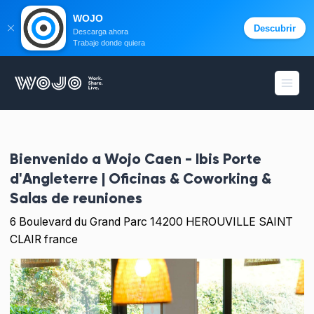
WOJO
Descubrir
Descarga ahora
Trabaje donde quiera
WOJO
menú 
Bienvenido a
Wojo Caen - Ibis Porte
d'Angleterre | Oficinas & Coworking &
Salas de reuniones
6 Boulevard du Grand Parc 14200 HEROUVILLE SAINT
CLAIR france