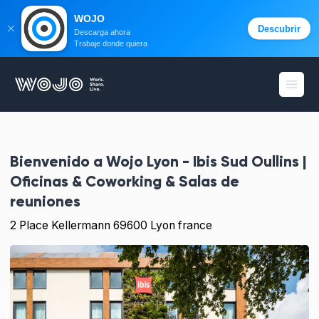
WOJO
Descubrir
Descarga ahora
Trabaje donde quiera
WOJO
menú 
Bienvenido a
Wojo Lyon - Ibis Sud Oullins |
Oficinas & Coworking & Salas de
reuniones
2 Place Kellermann 69600 Lyon france