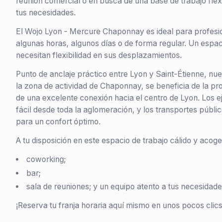
reunión comercial o en busca de una base de trabajo fle
tus necesidades.
El Wojo Lyon - Mercure Chaponnay es ideal para profesio
algunas horas, algunos días o de forma regular. Un espa
necesitan flexibilidad en sus desplazamientos.
Punto de anclaje práctico entre Lyon y Saint-Étienne, nue
la zona de actividad de Chaponnay, se beneficia de la pr
de una excelente conexión hacia el centro de Lyon. Los e
fácil desde toda la aglomeración, y los transportes públi
para un confort óptimo.
A tu disposición en este espacio de trabajo cálido y acoge
coworking;
bar;
sala de reuniones; y un equipo atento a tus necesidade
¡Reserva tu franja horaria aquí mismo en unos pocos clics