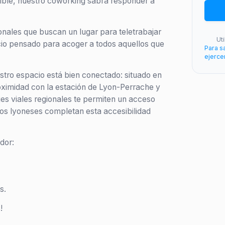
xible, nuestro coworking sabrá responder a
nales que buscan un lugar para teletrabajar
Ut
cio pensado para acoger a todos aquellos que
Para s
ejerce
stro espacio está bien conectado: situado en
oximidad con la estación de Lyon-Perrache y
jes viales regionales te permiten un acceso
cos lyoneses completan esta accesibilidad
dor:
s.
!