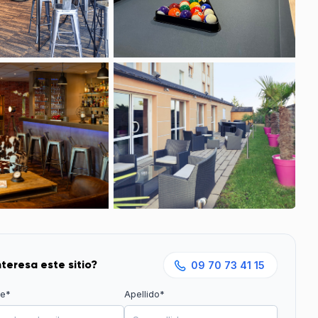
nteresa este sitio?
09 70 73 41 15
e*
Apellido*