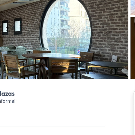
lazas
nformal