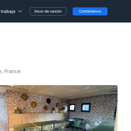
 trabajo
Inicio de sesión
Contáctenos
,
s, sin previo aviso o
etera o en el camino...
clientes
a en Wojo
y, France
 nuestros espacios Wojo
ción ALL
res programas de