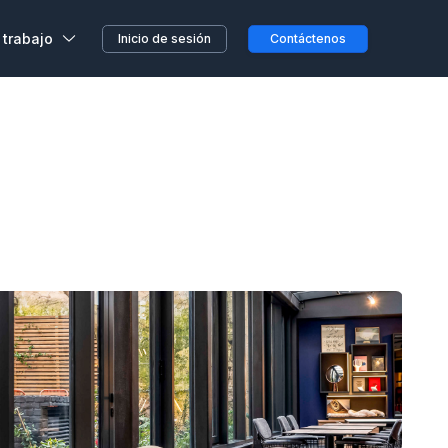
 trabajo
Inicio de sesión
Contáctenos
,
s, sin previo aviso o
etera o en el camino...
clientes
a en Wojo
 nuestros espacios Wojo
ción ALL
res programas de