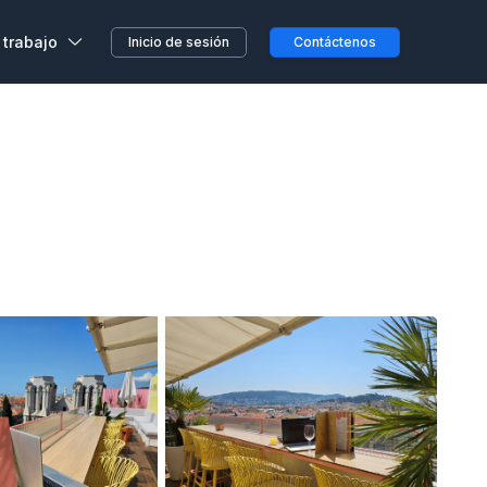
 trabajo
Inicio de sesión
Contáctenos
,
s, sin previo aviso o
etera o en el camino...
clientes
a en Wojo
 nuestros espacios Wojo
ción ALL
res programas de